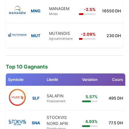
MANAGEM
-2.5%
MNG
16550 DH
Mines
MUTANDIS
-2.09%
MUT
230 DH
Agroalimentaire
Top 10 Gagnants
Symbole
Libellé
Variation
Cours
SALAFIN
5.57%
SLF
495 DH
Financement
STOCKVIS
4.93%
SNA
77.5 DH
NORD AFRI
Distributeurs