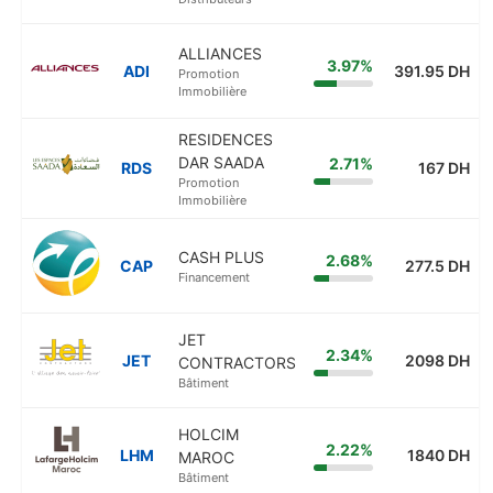
ALLIANCES
3.97%
ADI
391.95 DH
Promotion
Immobilière
RESIDENCES
DAR SAADA
2.71%
RDS
167 DH
Promotion
Immobilière
CASH PLUS
2.68%
CAP
277.5 DH
Financement
JET
2.34%
JET
2098 DH
CONTRACTORS
Bâtiment
HOLCIM
2.22%
LHM
1840 DH
MAROC
Bâtiment