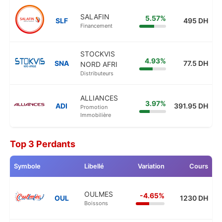
SALAFIN
5.57%
SLF
495 DH
Financement
STOCKVIS
4.93%
SNA
77.5 DH
NORD AFRI
Distributeurs
ALLIANCES
3.97%
ADI
391.95 DH
Promotion
Immobilière
Top 3 Perdants
Symbole
Libellé
Variation
Cours
OULMES
-4.65%
OUL
1230 DH
Boissons