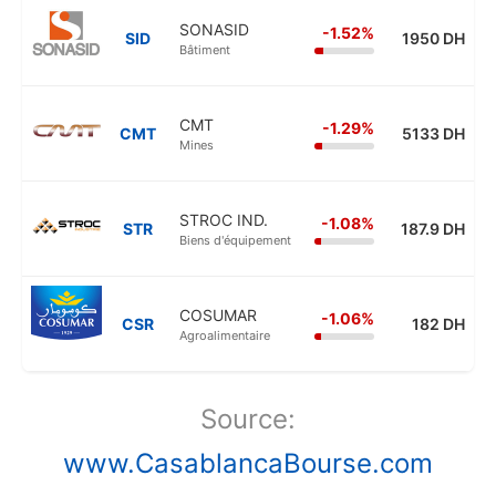
SONASID
-1.52%
SID
1950 DH
Bâtiment
CMT
-1.29%
CMT
5133 DH
Mines
STROC IND.
-1.08%
STR
187.9 DH
Biens d'équipement
COSUMAR
-1.06%
CSR
182 DH
Agroalimentaire
Source:
www.CasablancaBourse.com