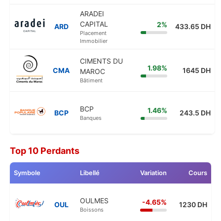
ARADEI
CAPITAL
2%
ARD
433.65 DH
Placement
Immobilier
CIMENTS DU
1.98%
CMA
1645 DH
MAROC
Bâtiment
BCP
1.46%
BCP
243.5 DH
Banques
Top 10 Perdants
Symbole
Libellé
Variation
Cours
OULMES
-4.65%
OUL
1230 DH
Boissons