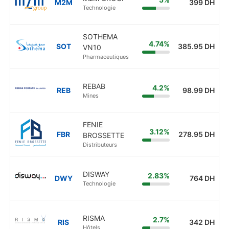
M2M
399 DH
Technologie
SOTHEMA
4.74%
SOT
385.95 DH
VN10
Pharmaceutiques
REBAB
4.2%
REB
98.99 DH
Mines
FENIE
3.12%
FBR
278.95 DH
BROSSETTE
Distributeurs
DISWAY
2.83%
DWY
764 DH
Technologie
RISMA
2.7%
RIS
342 DH
Hôtels