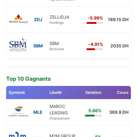
ZELLIDJA
-5.99%
ZDJ
189.15 DH
Holdings
SBM
-4.91%
SBM
2035 DH
Boissons
Top 10 Gagnants
Symbole
Libellé
Variation
Cours
MAROC
5.66%
MLE
369.9 DH
LEASING
Financement
M2M GROUP
5%