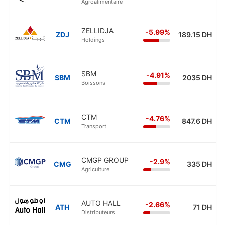
Agroalimentaire
ZELLIDJA
-5.99%
ZDJ
189.15 DH
Holdings
SBM
-4.91%
SBM
2035 DH
Boissons
CTM
-4.76%
CTM
847.6 DH
Transport
CMGP GROUP
-2.9%
CMG
335 DH
Agriculture
AUTO HALL
-2.66%
ATH
71 DH
Distributeurs