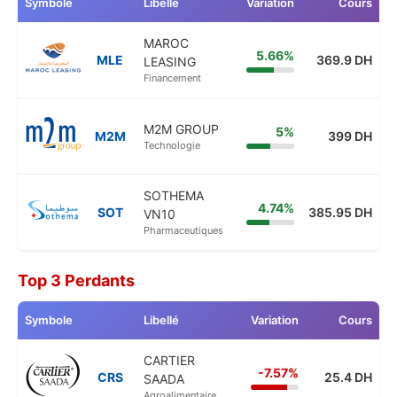
Symbole
Libellé
Variation
Cours
MAROC
5.66%
MLE
369.9 DH
LEASING
Financement
M2M GROUP
5%
M2M
399 DH
Technologie
SOTHEMA
4.74%
SOT
385.95 DH
VN10
Pharmaceutiques
Top 3 Perdants
Symbole
Libellé
Variation
Cours
CARTIER
-7.57%
CRS
25.4 DH
SAADA
Agroalimentaire