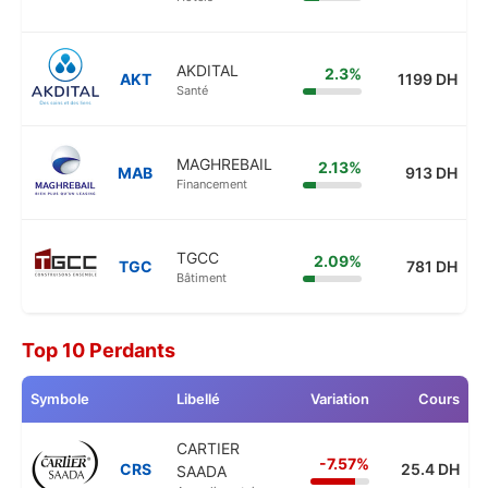
AKDITAL
2.3%
AKT
1199 DH
Santé
MAGHREBAIL
2.13%
MAB
913 DH
Financement
TGCC
2.09%
TGC
781 DH
Bâtiment
Top 10 Perdants
Symbole
Libellé
Variation
Cours
CARTIER
-7.57%
CRS
25.4 DH
SAADA