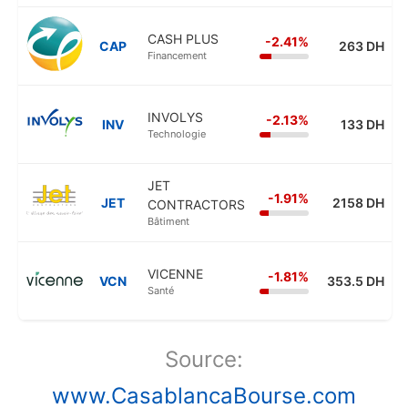
CASH PLUS
-2.41%
CAP
263 DH
Financement
INVOLYS
-2.13%
INV
133 DH
Technologie
JET
-1.91%
JET
2158 DH
CONTRACTORS
Bâtiment
VICENNE
-1.81%
VCN
353.5 DH
Santé
Source:
www.CasablancaBourse.com