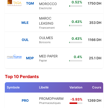
0.52%
TQM
1750 DH
MOROCCO
Electricité
MAROC
0.43%
MLE
353 DH
LEASING
Financement
OULMES
0.43%
OUL
1166 DH
Boissons
MED PAPER
0.4%
MDP
25.1 DH
Papier
Top 10 Perdants
Symbole
Libellé
Variation
Cours
PROMOPHARM
-5.93%
PRO
1269 DH
Pharmaceutiques