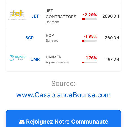
JET
-2.29%
JET
2090 DH
CONTRACTORS
Bâtiment
BCP
-1.85%
BCP
260 DH
Banques
UNIMER
-1.76%
UMR
167 DH
Agroalimentaire
Source:
www.CasablancaBourse.com
👥 Rejoignez Notre Communauté