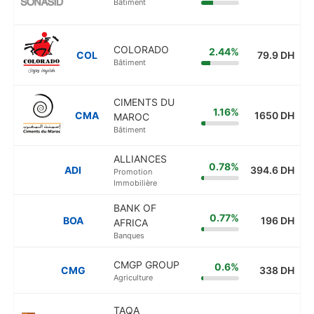
Bâtiment
COLORADO
2.44%
COL
79.9 DH
Bâtiment
CIMENTS DU
1.16%
CMA
1650 DH
MAROC
Bâtiment
ALLIANCES
0.78%
ADI
394.6 DH
Promotion
Immobilière
BANK OF
0.77%
BOA
196 DH
AFRICA
Banques
CMGP GROUP
0.6%
CMG
338 DH
Agriculture
TAQA