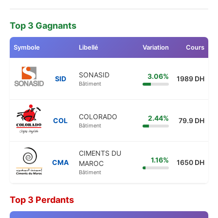
Top 3 Gagnants
Symbole
Libellé
Variation
Cours
SONASID
3.06%
SID
1989 DH
Bâtiment
COLORADO
2.44%
COL
79.9 DH
Bâtiment
CIMENTS DU
1.16%
CMA
1650 DH
MAROC
Bâtiment
Top 3 Perdants