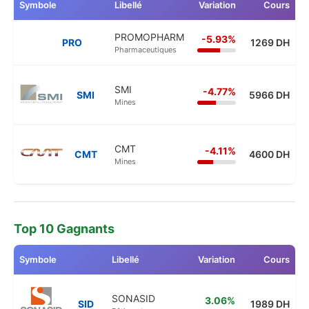
Symbole
Libellé
Variation
Cours
PROMOPHARM
-5.93%
PRO
1269 DH
Pharmaceutiques
SMI
-4.77%
SMI
5966 DH
Mines
CMT
-4.11%
CMT
4600 DH
Mines
Top 10 Gagnants
Symbole
Libellé
Variation
Cours
SONASID
3.06%
SID
1989 DH