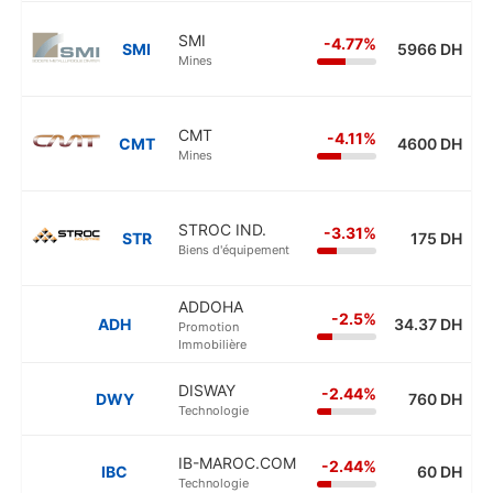
SMI
-4.77%
SMI
5966 DH
Mines
CMT
-4.11%
CMT
4600 DH
Mines
STROC IND.
-3.31%
STR
175 DH
Biens d'équipement
ADDOHA
-2.5%
ADH
34.37 DH
Promotion
Immobilière
DISWAY
-2.44%
DWY
760 DH
Technologie
IB-MAROC.COM
-2.44%
IBC
60 DH
Technologie