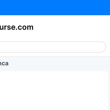
urse.com
nca