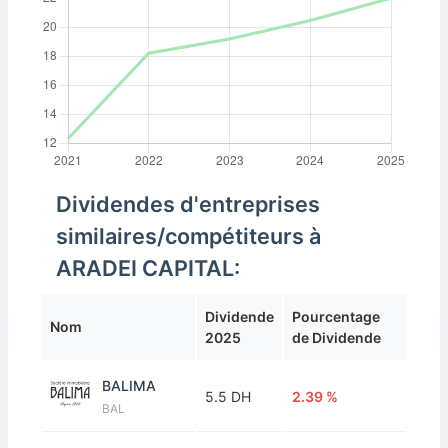
ainsi à l'avant-garde de l'industrie et fixe la barre
du succès à long terme et de la croissance future.
Aradei Capital est une entreprise qui ose rêver
grand et réaliser des choses encore plus grandes.
Dividendes d'entreprises
similaires/compétiteurs à
ARADEI CAPITAL:
Dividende
Pourcentage
Nom
2025
de Dividende
BALIMA
5.5 DH
2.39 %
BAL