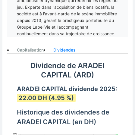
ambitieuse et dynamique qui redéfinit les règles du
jeu. Experte dans l'acquisition de biens locatifs, la
société est à l'avant-garde de la scène immobilière
depuis 2013, gérant le prestigieux portefeuille du
Groupe Label'Vie et l'accompagnant
continuellement dans sa trajectoire de croissance.
Fin 2020, le portefeuille de la société comprenait
29 propriétés de premier ordre réparties dans 15
Capitalisation
Dividendes
villes du pays. Avec 343 000 mètres carrés de SLB
et un taux d'occupation phénoménal de 91 %, le
Dividende de ARADEI
portefeuille de l'entreprise témoigne de ses
CAPITAL (ARD)
performances exceptionnelles. Dirigée par le
visionnaire Nawfal BENDEFA, Aradei Capital est
déterminée à poursuivre sa croissance et son
ARADEI CAPITAL dividende 2025:
évolution en explorant constamment de nouvelles
22.00 DH (4.95 %)
opportunités passionnantes dans une variété de
secteurs tels que l'industrie, la logistique, les
Historique des dividendes de
bureaux, l'éducation et la santé. En 2021, la société
a pris des mesures stratégiques en nouant des
ARADEI CAPITAL (en DH)
partenariats solides avec BMCI et Akdital Group via
sa filiale Aktidal Immo. L'entreprise se positionne