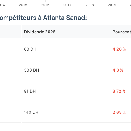
compétiteurs à Atlanta Sanad:
Dividende 2025
Pourcent
60 DH
4.26 %
300 DH
4.3 %
81 DH
3.72 %
140 DH
2.65 %