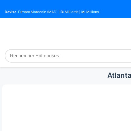
Devise
: Dirham Marocain (MAD) |
B
: Milliards |
M
: Millions
Atlant