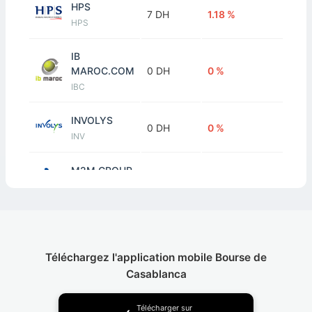
HPS
7 DH
1.18 %
HPS
IB
MAROC.COM
0 DH
0 %
IBC
INVOLYS
0 DH
0 %
INV
M2M GROUP
0 DH
0 %
M2M
MICRODATA
40 DH
4.17 %
MIC
Téléchargez l'application mobile Bourse de
S.M
Casablanca
MONETIQUE
0 DH
0 %
S2M
Télécharger sur