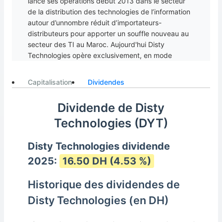
lancé ses opérations début 2013 dans le secteur
de la distribution des technologies de l’information
autour d’unnombre réduit d’importateurs-
distributeurs pour apporter un souffle nouveau au
secteur des TI au Maroc. Aujourd'hui Disty
Technologies opère exclusivement, en mode
indirect, auprès des professionnels des TI
(revendeurs, intégrateurs, VARs, chaînes de
Capitalisation
Dividendes
distribution) et leur propose un accompagnement
personnalisé tout au long du processus de vente.
Dividende de Disty
Technologies (DYT)
Disty Technologies dividende
2025:
16.50 DH (4.53 %)
Historique des dividendes de
Disty Technologies (en DH)