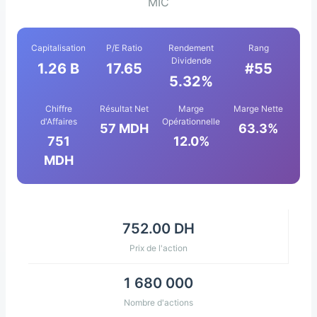
MIC
Capitalisation
P/E Ratio
Rendement
Rang
Dividende
1.26 B
17.65
#55
5.32%
Chiffre
Résultat Net
Marge
Marge Nette
d'Affaires
Opérationnelle
57 MDH
63.3%
751
12.0%
MDH
752.00 DH
Prix de l'action
1 680 000
Nombre d'actions