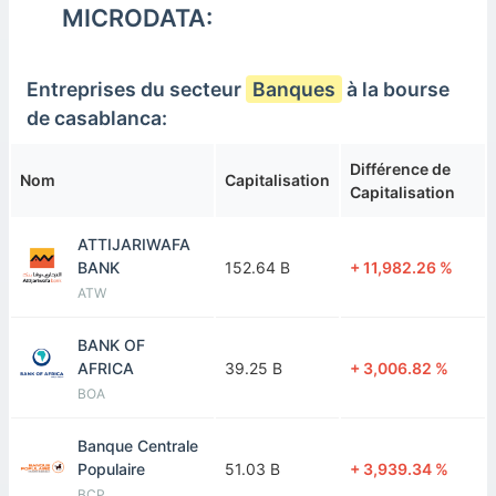
M2M
MICRODATA:
S.M
MONETIQUE
0.39 B
-69.40 %
Entreprises du secteur
Banques
à la bourse
S2M
de casablanca:
Différence de
Nom
Capitalisation
Capitalisation
ATTIJARIWAFA
BANK
152.64 B
+ 11,982.26 %
ATW
BANK OF
AFRICA
39.25 B
+ 3,006.82 %
BOA
Banque Centrale
Populaire
51.03 B
+ 3,939.34 %
BCP