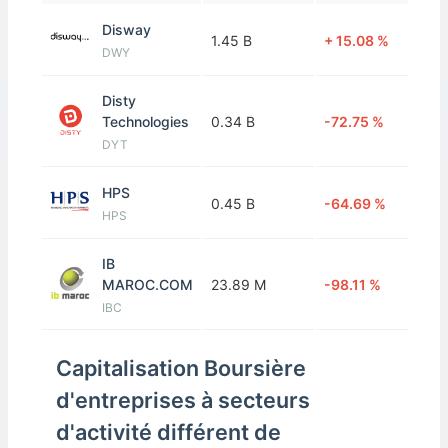
Disway
1.45 B
+ 15.08 %
DWY
Disty
Technologies
0.34 B
-72.75 %
DYT
HPS
0.45 B
-64.69 %
HPS
IB
MAROC.COM
23.89 M
-98.11 %
IBC
INVOLYS
Capitalisation Boursière
52.83 M
-95.82 %
INV
d'entreprises à secteurs
d'activité différent de
M2M GROUP
0.27 B
-78.95 %