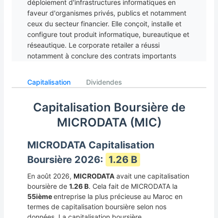
déploiement d'infrastructures informatiques en
faveur d'organismes privés, publics et notamment
ceux du secteur financier. Elle conçoit, installe et
configure tout produit informatique, bureautique et
réseautique. Le corporate retailer a réussi
notamment à conclure des contrats importants
avec le Ministère de la justice ainsi que celui des
Finances. En parallèle, la société reste à l’affût de
Capitalisation
Dividendes
toute opportunité de croissance interne ou externe,
notamment en Afrique anglophone, à travers
Capitalisation Boursière de
éventuellement un partenariat avec un opérateur
MICRODATA (MIC)
local. Microdata envisage également de
développer des métiers connexes à son « Core
Business » afin d’élargir ses parts de marché et de
MICRODATA Capitalisation
diversifier ses sources de revenus tels le cloud
Boursière 2026:
1.26 B
computing et la virtualisation. La société prévoit de
développer son activité « solutions », à plus forte
En août 2026,
MICRODATA
avait une capitalisation
valeur ajoutée, par le biais du déploiement d’une
boursière de
1.26 B
. Cela fait de MICRODATA la
cellule commerciale dédiée.
55ième
entreprise la plus précieuse au Maroc en
termes de capitalisation boursière selon nos
données. La capitalisation boursière,