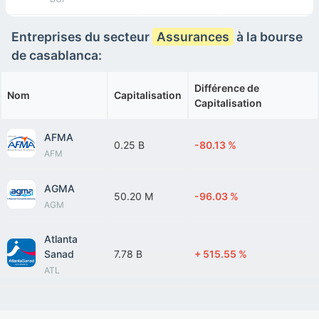
Entreprises du secteur
Assurances
à la bourse
de casablanca:
Différence de
Nom
Capitalisation
Capitalisation
AFMA
0.25 B
-80.13 %
AFM
AGMA
50.20 M
-96.03 %
AGM
Atlanta
Sanad
7.78 B
+ 515.55 %
ATL