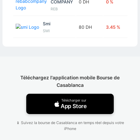
COMPANY
0 DH
0 %
REB
Smi
80 DH
3.45 %
SMI
Téléchargez l'application mobile Bourse de
Casablanca
Télécharger sur
App Store
📱 Suivez la bourse de Casablanca en temps réel depuis votre
iPhone