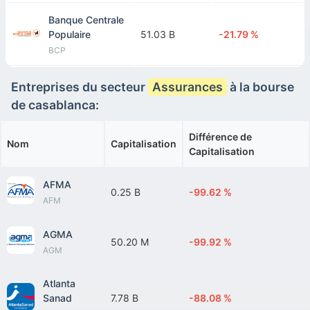
Banque Centrale
Populaire
51.03 B
-21.79 %
BCP
Entreprises du secteur
Assurances
à la bourse
de casablanca:
Différence de
Nom
Capitalisation
Capitalisation
AFMA
0.25 B
-99.62 %
AFM
AGMA
50.20 M
-99.92 %
AGM
Atlanta
Sanad
7.78 B
-88.08 %